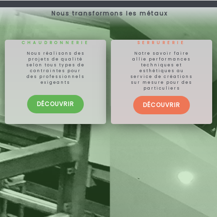
Aller
Nous transformons les métaux
au
DEMANDER UN DEVIS
contenu
CHAUDRONNERIE
SERRURERIE
Nous réalisons des
Notre savoir faire
projets de qualité
allie performances
selon tous types de
techniques et
contraintes pour
esthétiques au
des professionnels
service de créations
exigeants
sur mesure pour des
particuliers
DÉCOUVRIR
DÉCOUVRIR